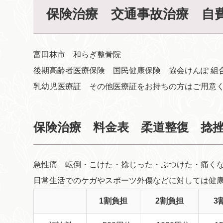
保険治療 交通事故治療 自
富田林市 和らぎ整骨院
後期高齢者医療保険 国民健康保険 協会けんぽ 組
乳幼児医療証 その他医療証をお持ちの方はご用意
保険治療 料金表 柔道整復 捻
急性痛 転倒・こけた・捻じった・ぶつけた・痛く
日常生活でのケガやスポーツ外傷などに対しては健
1割負担
2割負担
3