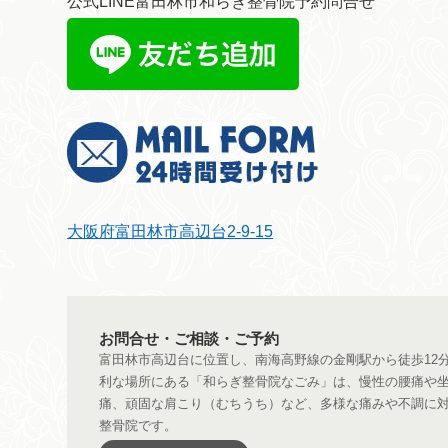
公式LINE富田林市和らぎ整骨院予約問合せ
大阪府富田林市高辺台2-9-15
お問合せ・ご相談・ご予約
富田林市高辺台に位置し、南海高野線の金剛駅から徒歩12
利な場所にある「和らぎ整骨院なごみ」は、慢性の腰痛や
痛、頑固な肩こり（むちうち）など、多様な痛みや不調に
整骨院です。