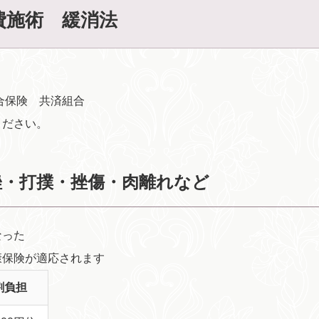
費施術 緩消法
合保険 共済組合
ください。
挫・打撲・挫傷・肉離れなど
なった
康保険が適応されます
割負担